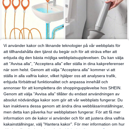
Vi använder kakor och liknande teknologier på vår webbplats för
Högtrycksdammsugar
EU Warehouse
att tillhandahålla den tjänst du begär och för att sträva efter att
e för toalettavlopp, avloppsrensare
131
kr
för rörledningar, avloppsrensare för
erbjuda dig den bästa möjliga webbplatsupplevelsen. Du kan välja
Flexibel nylonbelagd svanhalsforma
badrum, golvrengörare för kök
d avloppsslang för rensning av stop
att "Avvisa alla", "Acceptera alla" eller ställa in dina kakpreferenser
13 kvar
p – manuellt verktyg för att rensa av
43
när som helst. Genom att välja "Acceptera alla" kommer vi att
lopp i badrum, badkar och dusch, b
kr
atterifritt, avloppsrensare, ergonomi
ställa in alla valfria kakor, vilket hjälper oss att analysera trafik,
6
andra säljare
sk handtagsdesign, hållbar konstru
erbjuda förbättrad funktionalitet och anpassa innehåll och
ktion
annonser för att komplettera din shoppingupplevelse hos SHEIN.
Genom att välja "Avvisa alla" tillåter du endast användningen av
absolut nödvändiga kakor som gör att vår webbplats fungerar. Du
kan inaktivera dessa genom att ändra dina webbläsarinställningar,
men detta kan påverka hur webbplatsen fungerar. För att få mer
information om de kakor vi använder och för att justera dina valfria
kakainställningar, välj "Hantera kakor". För mer information om hur