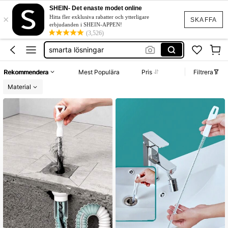
avloppsrensare
SHEIN- Det enaste modet online
×
vatten
Hitta fler exklusiva rabatter och ytterligare
SKAFFA
erbjudanden i SHEIN-APPEN!
smarta lösningar
(3,526)
verktyg bil
plunger
Rekommendera
Mest Populära
Pris
Filtrera
avloppsrensare
Material