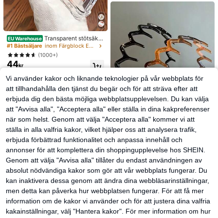
Transparent stötsäker
EU Warehouse
t mobilskal med magnetisk adsorpti
#1 Bästsäljare
inom Färgblock Enkla telefonskal
on i magnetisk stil, kompatibelt med
(1000+)
17 Pro Max/17 Pro/17 Air/17/16 Pro
44
Max/16 Pro/16 Plus/16 E/16/15 Pro
kr
Max/15 Pro/15 Plus/15/14 Pro Max/
Vi använder kakor och liknande teknologier på vår webbplats för
14 Pro/14 Plus/14/13 Pro Max/13/1
3 Pro/13 Mini/12 Pro Max/12/12 Pr
att tillhandahålla den tjänst du begär och för att sträva efter att
o/12 Mini/11/11 Pro/11 Pro Max/Xs/
erbjuda dig den bästa möjliga webbplatsupplevelsen. Du kan välja
X/Xr/Xs Max/7 Plus/8 Plus/7g/8g, st
ötsäkra hörn, kompatibelt med, vår
att "Avvisa alla", "Acceptera alla" eller ställa in dina kakpreferenser
present, födelsedag, professionell, s
när som helst. Genom att välja "Acceptera alla" kommer vi att
kolstart
ställa in alla valfria kakor, vilket hjälper oss att analysera trafik,
erbjuda förbättrad funktionalitet och anpassa innehåll och
2 st enkla stora vågformade hårban
annonser för att komplettera din shoppingupplevelse hos SHEIN.
d för kvinnor, makeup-hårband, pla
#1 Bästsäljare
inom ABS Pannband
Genom att välja "Avvisa alla" tillåter du endast användningen av
st, för vardagsbruk
(1000+)
absolut nödvändiga kakor som gör att vår webbplats fungerar. Du
38
kr
kan inaktivera dessa genom att ändra dina webbläsarinställningar,
men detta kan påverka hur webbplatsen fungerar. För att få mer
information om de kakor vi använder och för att justera dina valfria
kakainställningar, välj "Hantera kakor". För mer information om hur