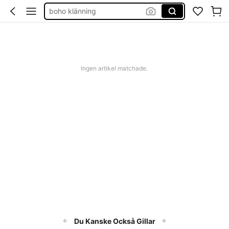
boho klänning
shorts dam
western outfit women
squishies
Ingen artikel matchade.
Du Kanske Också Gillar