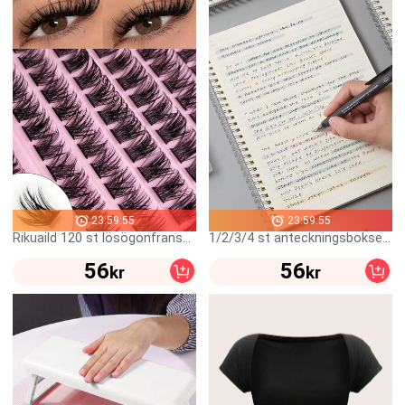
23:59:55
23:59:55
Rikuaild 120 st lösögonfransar i kluster, 8–16 mm längd, fina och naturliga, fluffig effekt, lämplig för gör-det-själv-ögonfransförlängning, tillverkade av högkvalitativt syntetmaterial
1/2/3/4 st anteckningsbokset i PP med metallspiral, 80–160 sidor, A6/A5/B5/A4, linjerade/olinjerade sidor, minimalistisk design, bärbar och vattentät, för studenter och yrkesverksamma, skolstart, studie- och kontorsmaterial, ren och snygg anteckningsbok med inbyggd rem, DIY-omslag och tecknade klistermärken
56
56
kr
kr