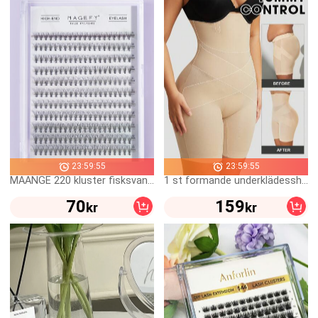
23:59:55
23:59:55
MAANGE 220 kluster fisksvans-segmenterade blandade stil ögonfransar, innehåller längre C-curl DIY-ögonfransar i olika längder, naturliga mjuka ögonfransar för dagligt bruk, lämpliga för resor och tecknad stil
1 st formande underklädesshorts för kvinnor med hög midja, magkontroll, sömlös rumplyftande effekt och smalande silhuett
70
159
kr
kr