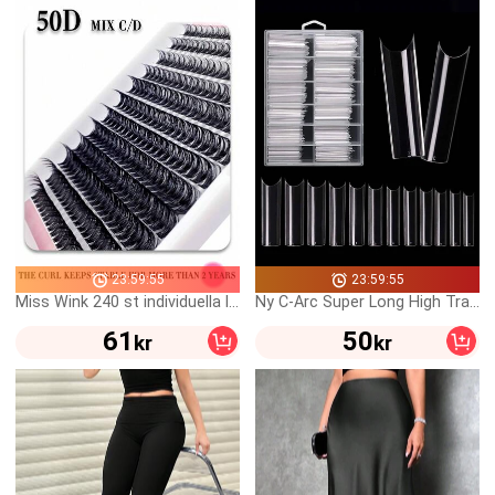
23:59:55
23:59:55
Miss Wink 240 st individuella lösögonfransar C/D-curl 0,05/0,07 mm handgjorda flockade DIY-lösögonfransar långvarig cartoon-stil lämpliga för fester
Ny C-Arc Super Long High Transparent Förlängd Multifunktionell Transparent Water Pipe 100 stycken per kartong MAX Vattenpipa Nail Art Bit Press-Type Nail Art Supplies Nail Shop DIY Nail Art Press On Nails
61
50
kr
kr