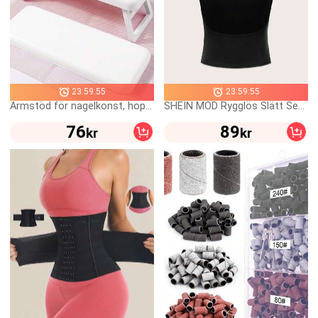
23:59:55
23:59:55
Armstöd för nagelkonst, hopfällbara och enkla att rengöra, handstöd för nagelkonst, bärbart handstöd i plast för nagelkonst, nagelkonstfärdigheter > Enkelt, nagelbordstillbehör, nagelkonstverktyg, skolstartssäsong, semester, nagellappsverktyg.
SHEIN MOD Rygglös Slätt Sexig T-Shirt
76
89
kr
kr