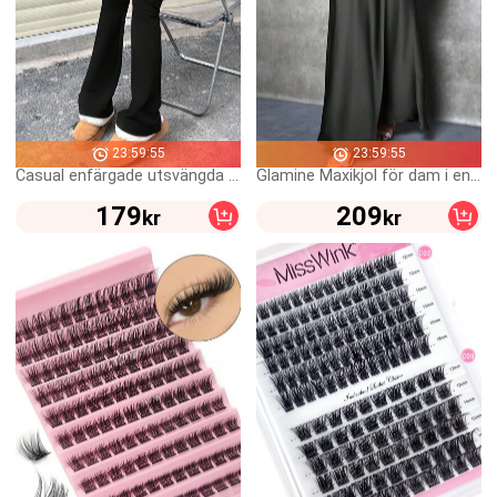
23:59:55
23:59:55
Casual enfärgade utsvängda byxor med bred midja för kvinnor, högmidjade plisserade slimma leggings, svart, avslappnad stil för vår och höst
Glamine Maxikjol för dam i enfärgad sjöjungfrustil, midikjol i satin, elegant lång kjol, lämplig för damfest, vardagsbruk, svart midikjol
179
209
kr
kr