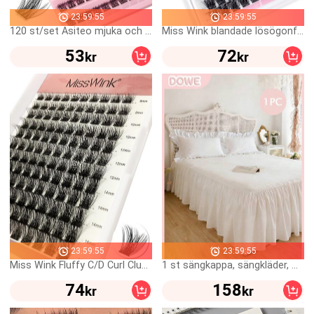
23:59:55
23:59:55
120 st/set Asiteo mjuka och naturliga lösögonfransar i mårdhår, DIY fransförlängningskluster, individuella falska ögonfransar för daglig användning
Miss Wink blandade lösögonfransar, set med 12 rader, längd 12–16 mm, C/D-böjning, diameter 0,07 mm, 144 st lösögonfransar, lämpliga för vardag eller speciella tillfällen
53
72
kr
kr
23:59:55
23:59:55
Miss Wink Fluffy C/D Curl Cluster Lösögonfransar, 120 st DIY Mjuk Naturlig Makeup-effekt 0,07 mm 8-16 mm Blandade Handgjorda Fransförlängningar För Daglig Makeup, Franskluster, Franskluster, Individuella Fransar, Lösögonfransar
1 st sängkappa, sängkläder, mjukt och andningsbart lakan med volangkant och resårband, bekväm sömn, lätt och elegant, molnliknande mjuk textur, passar twin-, full-, queen- och king-size-sängar, maskintvättbar, prinsessstil rumsinredning
74
158
kr
kr