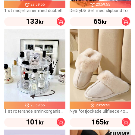
23:59:55
23:59:55
1 st midjetrainer med dubbelt bälte, korsettliknande shapewear-skärp för kvinnor, plattande och stramande för magen, magkontroll, för vardagsbruk
DeDryDS Set med slipband för naglar, inkluderar 80, 150 och 240 grit sandpapper, 150 st färgglada grova och fina slipband för naglar, 2 nagelborr, 3/32 tum borr, bärbar förvaringsbox
133
65
kr
kr
23:59:55
23:59:55
1 st roterande sminkorganisatör badrumsorganisatör parfymorganisatör snurrande kosmetikaorganisatör, estetisk rumsinredning, heminredning, kökstillbehör, badrumsinredning, sovrumsinredning, sminkorganisatör, kosmetikaförvaring, smyckeorganisatör, smyckesförvaring, för semester och strand, badrumskollektion, sovrumskollektion, stor kapacitet
Nya förtjockade ullfleece-tofflor, varma och bekväma inomhustofflor för män och kvinnor
101
165
kr
kr