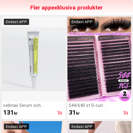
Fler appexklusiva produkter
Endast APP
Endast APP
celimax Serum och
544/640 st D-curl
ansiktsbehandling
lösögonfransar, hög kapacitet,
131
31
kr
kr
lämpar sig för tjock, fluffig och
naturlig ögonmakeup, DIY
hemmaskönhet, stor kapacitet
Endast APP
Endast APP
i enstaka fransbok, lämplig för