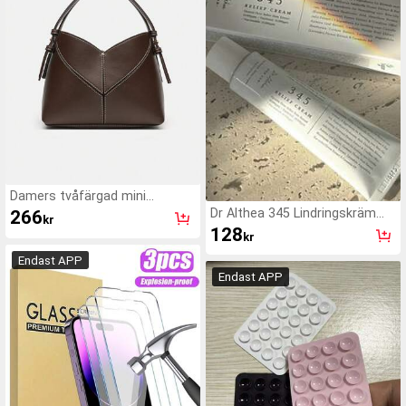
Damers tvåfärgad mini
canvas-toteväska, moderiktig
Dr Althea 345 Lindringskräm
266
kr
axel-hinkväska
50ML - Ansiktskräm
128
kr
Endast APP
Endast APP