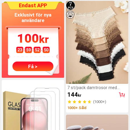
Endast APP
Exklusivt för nya
användare
100
kr
:
:
.
23
59
50
34
Få >
7 st/pack damtrosor med
blommigt mönster,
144
kr
kontrasterande färger och
spetskant, för vardagsbruk
(1000+)
1000+ Såld