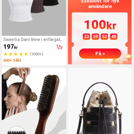
Exklusivt för nya
sminkverktyg för kvinnor,
användare
skapa enkelt en glamorös
sminklook, lämpligt för vardag,
resor, nybörjare, bröllop, dejt,
100
fest, semester och andra
kr
tillfällen, även en fin present till
jul/halloween/skolstart
:
:
.
23
59
50
32
Sweetra Dam linne i enfärgat,
avslappnat sommarmönster
197
kr
Få >
(1000+)
600+ Såld