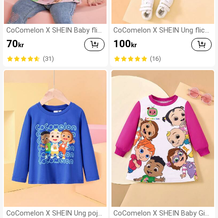
CoComelon X SHEIN Baby flic
CoComelon X SHEIN Ung flick
ka Söt seriefigur Porträtt & hj
a tecknad bästa vänner regnb
70
100
kr
kr
ärta All-over tryck volanger lån
åge färgglada brevtryck blå sö
gärmad bomull T-shirt
t långärmad t-shirt
(31)
(16)
CoComelon X SHEIN Ung pojk
CoComelon X SHEIN Baby Girl