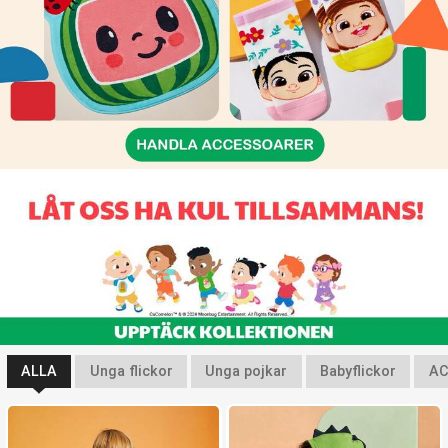
ALLA
Unga flickor
Unga pojkar
Babyflickor
AC