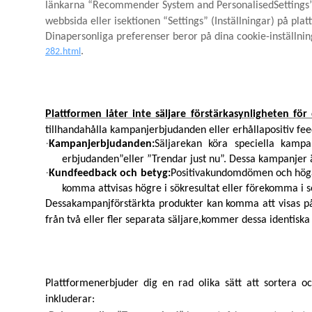
länkarna “Recommender System and PersonalisedSettings” 
webbsida eller isektionen “Settings” (Inställningar) på pla
Dinapersonliga preferenser beror på dina cookie-inställnin
.
282.html
Plattformen låter inte säljare förstärkasynligheten f
tillhandahålla kampanjerbjudanden eller erhållapositiv fe
·
Kampanjerbjudanden:
Säljarekan köra speciella kamp
erbjudanden”eller ”Trendar just nu”. Dessa kampanjer ä
·
Kundfeedback och betyg:
Positivakundomdömen och höga 
komma attvisas högre i sökresultat eller förekomma i 
Dessakampanjförstärkta produkter kan komma att visas på f
från två eller fler separata säljare,kommer dessa identisk
Plattformenerbjuder dig en rad olika sätt att sortera och 
inkluderar: