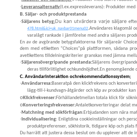
·
Leveransalternativ
(t.ex.expressleverans): Produkter med 
B. Säljar- och produktprestanda
Du kan utvärdera varje säljare
·
Säljarens betyg
:
efte
.Användares klagomål och
478.html&ici=uk_navbar01menu02
varalågt rankade i jämförelse med andra säljares produ
En av de avgörande betygsfaktorerna för säljareär Choic
dem med etiketten “Choices”på plattformen, sådana produ
avetikettens tilldelningskriterier granskas med jämna mel
·
Säljarensövergripande prestanda:
Säljarens övergripand
deras tillförlitlighet ochkundnöjdhet.
En genomgående då
C. Användarinteraktion ochrekommendationssystem
:
·
Användarresa:
Baseratpå den klickfrekvens och konverter
lägg-till-i-kundvagn-åtgärder och köp av produkter kan
o
Klickfrekvenser:
Förhållandetmellan totala klick för sökn
o
Konverteringsfrekvenser:
Antaletkonverteringar delat me
·
Matchning med sökförfrågan
:Erbjudanden som nära match
·
Individualisering
: Enligtdina cookieinställningar och per
produktpreferenser, sökhistorik, tidigare köp och plat
Du harrätt att justera dessa beslut om du upplever att de 