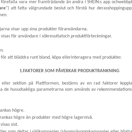
n förefalla vara mer framträdande än andra i SHEIN:s app ochwebbpl
are
”) att fatta välgrundade beslut och förstå hur derasshoppingupp
men.
ljarna visar upp sina produkter föranvändarna.
 visas för användare i sökresultatoch produktförteckningar.
en.
ör att bläddra runt bland, köpa ellerinteragera med produkter.
1.FAKTORER SOM PÅVERKAR PRODUKTRANKNING
 eller sektion på Plattformen, bestäms av en rad faktorer koppl
rka de huvudsakliga parametrarna som används av rekommendations
rankas högre.
rankas högre än produkter med högre lagernivå.
isas sist.
ller som deltar i säljkampanjer (såsomsäsongskampanjer eller blixtreo