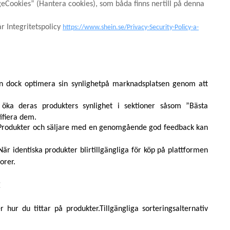
ookies” (Hantera cookies), som båda finns nertill på denna
r Integritetspolicy
https://www.shein.se/Privacy-Security-Policy-a-
an dock optimera sin synlighetpå marknadsplatsen genom att
 öka deras produkters synlighet i sektioner såsom ”Bästa
ifiera dem.
t. Produkter och säljare med en genomgående god feedback kan
r identiska produkter blirtillgängliga för köp på plattformen
orer.
E
r hur du tittar på produkter.Tillgängliga sorteringsalternativ