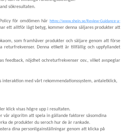
land sökresultaten.
 Policy för omdömen här
https://www.shein.se/Review-Guidance-a-
r ett alltför lågt betyg, kommer denna säljares produkter att
sökaom, som framhäver produkter och säljare genom att förse
turfrekvenser. Denna etikett är tillfällig och uppfyllandet
 feedback, nöjdhet ochreturfrekvenser osv., vilket avspeglar
s interaktion med vårt rekommendationssystem, antaletklick,
r klick visas högre upp i resultaten.
r vår algoritm att spela in gällande faktorer såsomdina
verka de produkter du seroch hur de är rankade.
ustera dina personligainställningar genom att klicka på