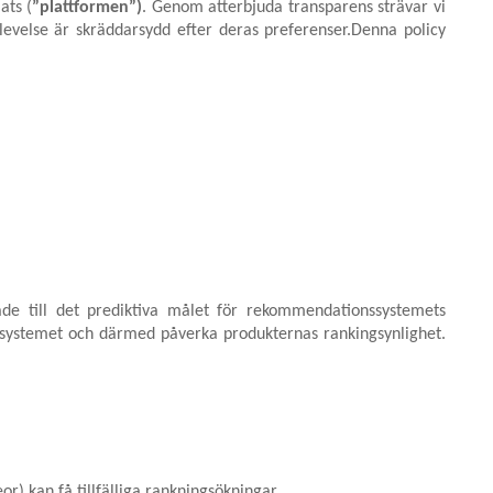
ats (
”plattformen”)
. Genom atterbjuda transparens strävar vi
levelse är skräddarsydd efter deras preferenser.
Denna policy
ade till det prediktiva målet för rekommendationssystemets
systemet och därmed påverka produkternas rankingsynlighet.
r) kan få tillfälliga rankningsökningar.