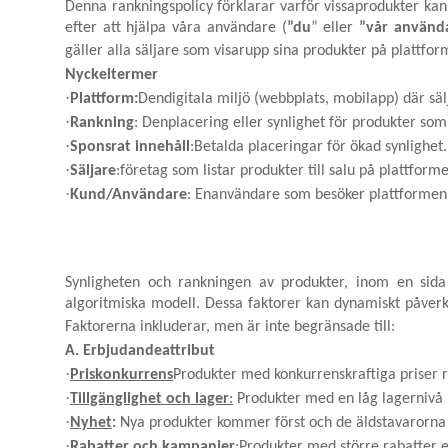
Denna rankningspolicy förklarar varför vissaprodukter ka
efter att hjälpa våra användare (
”du
” eller
”vår använd
gäller alla säljare som visarupp sina produkter på plattfor
Nyckeltermer
·
Plattform:
Dendigitala miljö (webbplats, mobilapp) där sä
·
Rankning
: Denplacering eller synlighet för produkter som
·
Sponsrat innehåll
:Betalda placeringar för ökad synlighet.
·
Säljare
:företag som listar produkter till salu på plattform
·
Kund/Användare
: Enanvändare som besöker plattformen f
Synligheten och rankningen av produkter, inom en sida
algoritmiska modell. Dessa faktorer kan dynamiskt påve
Faktorerna inkluderar, men är inte begränsade till:
A. Erbjudandeattribut
·
Priskonkurrens
Produkter med konkurrenskraftiga priser 
·
Tillgänglighet och lager
:
Produkter med en låg lagernivå 
·
Nyhet
:
Nya produkter kommer först och de äldstavarorna v
·
Rabatter och kampanjer
:Produkter med större rabatter e