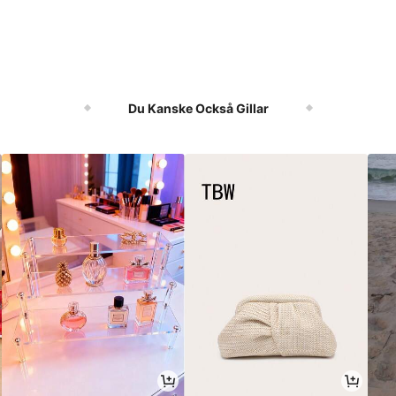
Du Kanske Också Gillar