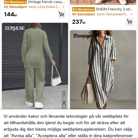
31
Vintage fransk casual
EU Warehouse
spets lapptäcke rund hals volang lö
#2 Bästsäljare
inom Lösa Enkla Casual T-shirts
SHEIN Frenchy 2 st/s
EU Warehouse
s vardag pendling dejt fest semeste
144
et dambyxor i 100 % bomull för vard
#5 Bästsäljare
inom Texturerad Kvinnliga koordinater
r dam t-shirt, vår/sommar vit
kr
agsbruk, sommarkläder för kvinnor,
237
vardagsoutfit för kvinnor
kr
16
EURMUSE
Vi använder kakor och liknande teknologier på vår webbplats för
EURMUSE 100 % bom
EU Warehouse
att tillhandahålla den tjänst du begär och för att sträva efter att
Breezaya
ull, 2 delar, enfärgat set med rund h
30 kvar
SHEIN Holidaya Damernas må
erbjuda dig den bästa möjliga webbplatsupplevelsen. Du kan välja
NEW
als, långärmad topp och byxor för k
67
ngsidiga semesterklänning med rän
vinnor, casual
279
kr
-48%
130kr
att "Avvisa alla", "Acceptera alla" eller ställa in dina kakpreferenser
kr
der, knäppning och långa ärmar