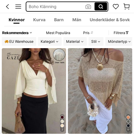
Shorts Dam
Western Outfit Women
Kvinnor
Kurva
Barn
Män
Underkläder & Sovklä
Blusar
Rekommendera
Mest Populära
Pris
Filtrera
Fest Klänning Bröllop
EU Warehouse
Kategori
Material
Stil
Mönstertyp
Byxor Herr
Set 2 Piece Set Women
Squishies
7
11